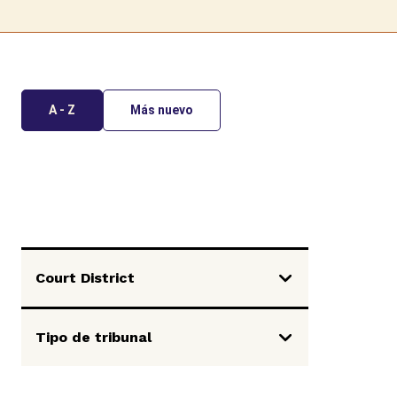
A - Z
Más nuevo
Court District
Tipo de tribunal