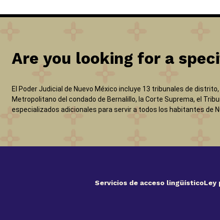
Are you looking for a speci
El Poder Judicial de Nuevo México incluye 13 tribunales de distrito
Metropolitano del condado de Bernalillo, la Corte Suprema, el Tribu
especializados adicionales para servir a todos los habitantes de 
Servicios de acceso lingüístico
Ley 