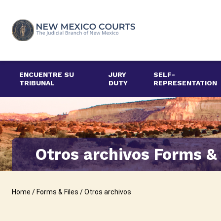
Saltar
al
contenido
ENCUENTRE SU
JURY
SELF-
TRIBUNAL
DUTY
REPRESENTATION
Otros archivos Forms & 
Home
/
Forms & Files
/
Otros archivos